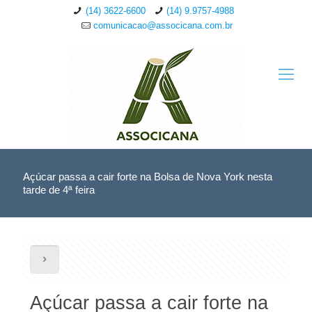
(14) 3622-6600
(14) 9.9757-4988
comunicacao@associcana.com.br
Açúcar passa a cair forte na Bolsa de Nova York nesta
tarde de 4ª feira
Açúcar passa a cair forte na