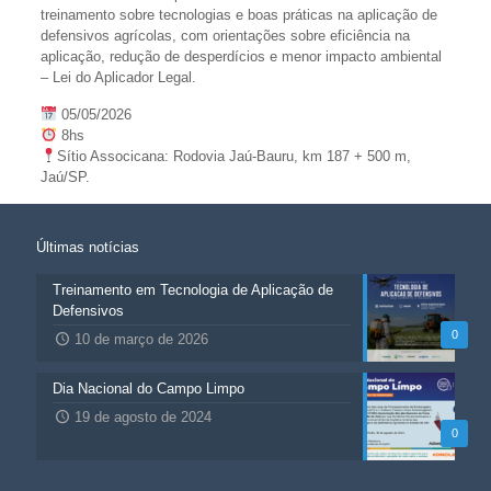
treinamento sobre tecnologias e boas práticas na aplicação de
defensivos agrícolas, com orientações sobre eficiência na
aplicação, redução de desperdícios e menor impacto ambiental
– Lei do Aplicador Legal.
05/05/2026
8hs
Sítio Associcana: Rodovia Jaú-Bauru, km 187 + 500 m,
Jaú/SP.
Últimas notícias
Treinamento em Tecnologia de Aplicação de
Defensivos
0
10 de março de 2026
Dia Nacional do Campo Limpo
19 de agosto de 2024
0